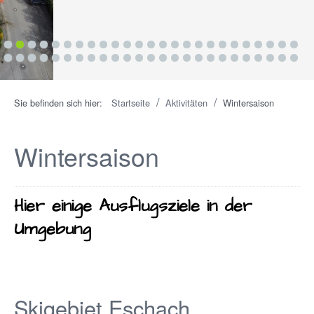
1
2
3
4
5
6
7
8
9
10
11
12
13
14
15
16
17
18
19
20
21
22
23
24
25
26
27
28
29
30
31
32
33
34
35
36
37
38
39
40
41
42
43
44
45
46
47
48
49
50
/
/
Sie befinden sich hier:
Startseite
Aktivitäten
Wintersaison
Wintersaison
Hier einige Ausflugsziele in der
Umgebung
Skigebiet Eschach