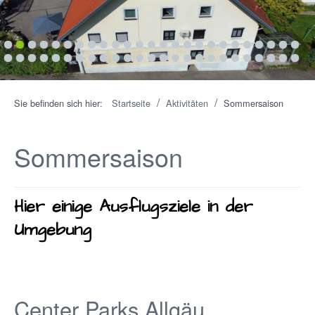
1
2
3
4
5
6
7
8
9
10
11
12
13
14
15
16
17
18
19
20
21
22
23
24
25
26
27
28
29
30
31
32
33
34
35
36
37
38
39
40
41
42
43
44
45
46
47
48
49
50
/
/
Sie befinden sich hier:
Startseite
Aktivitäten
Sommersaison
Sommersaison
Hier einige Ausflugsziele in der
Umgebung
Center Parks Allgäu